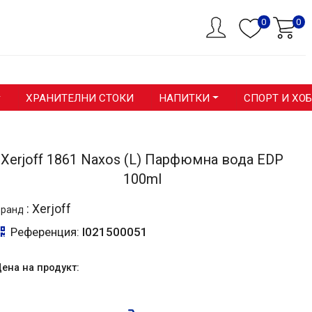
0
0
ХРАНИТЕЛНИ СТОКИ
НАПИТКИ
СПОРТ И ХО
Xerjoff 1861 Naxos (L) Парфюмна вода EDP
100ml
:
Xerjoff
Бранд
Референция:
I021500051
ена на продукт: