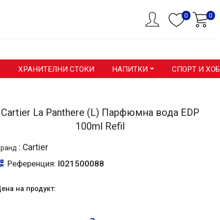
0
0
ХРАНИТЕЛНИ СТОКИ
НАПИТКИ
СПОРТ И ХО
Cartier La Panthere (L) Парфюмна вода EDP
100ml Refil
:
Cartier
Бранд
Референция:
I021500088
ена на продукт: