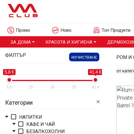
Промо
Ново
Топ Продукти
ЗА ДОМА
КРАСОТА И ХИГИЕНА
ДЕРМОКОЗ
ФИЛТЪР
РОМ И
ИЗЧИСТВАНЕ
от кате
5.8 €
41.4 €
5.8
15
24
33
41.4
Категории
НАПИТКИ
КАФЕ И ЧАЙ
БЕЗАЛКОХОЛНИ