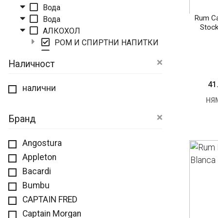
Вода
Rum Ca
Вода
Stock
АЛКОХОЛ
РОМ И СПИРТНИ НАПИТКИ
ДРУГИ
Наличност
ТЕКИЛА
ЛИКЬОР
41
налични
АНАСОНОВИ НАПИТКИ
НЯ
БИРА
КОКТЕЙЛИ И САЙДЕРИ
Бранд
ВИНО
РАКИЯ
Angostura
ВОДКА
Appleton
ДЖИН
Bacardi
УИСКИ И БЪРБЪН
ДРУГИ
Bumbu
CAPTAIN FRED
Captain Morgan