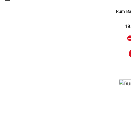
KRAKEN
Rum Bac
havana
18