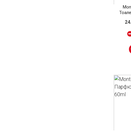
Mon
Тоале
24