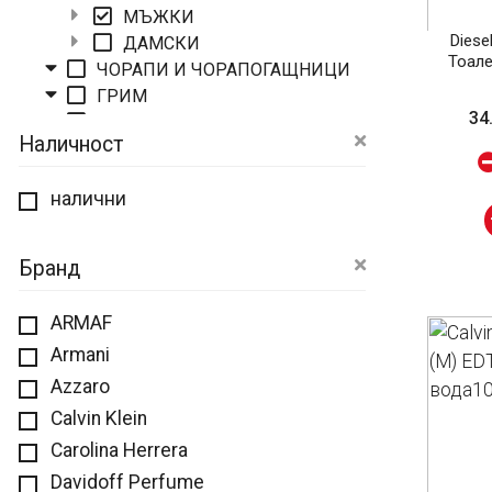
МЪЖКИ
Diese
ДАМСКИ
Тоале
ЧОРАПИ И ЧОРАПОГАЩНИЦИ
ГРИМ
34
КОМПЛЕКТИ
Наличност
ЗА ТЯЛО
ЗА КОСА
налични
ЗА ЛИЦЕ
ЗА РЪЦЕ И КРАКА
СЛЪНЦЕЗАЩИТА
Бранд
ЗА ЖЕНИ
ЗА МЪЖЕ
ARMAF
ОРАЛНА ХИГИЕНА
Armani
САПУНИ И ДЕЗИНФЕКТАНТИ
Azzaro
БИО И НАТУРАЛНА КОЗМЕТИКА
ТОАЛЕТНИ ПРИНАДЛЕЖНОСТИ
Calvin Klein
Carolina Herrera
Davidoff Perfume