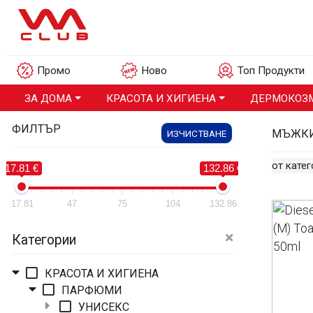
Промо
Ново
Топ Продукти
ЗА ДОМА
КРАСОТА И ХИГИЕНА
ДЕРМОКОЗ
ФИЛТЪР
МЪЖК
ИЗЧИСТВАНЕ
от кате
17.81 €
132.86 €
17.81
47
75
104
132.86
Категории
КРАСОТА И ХИГИЕНА
ПАРФЮМИ
УНИСЕКС