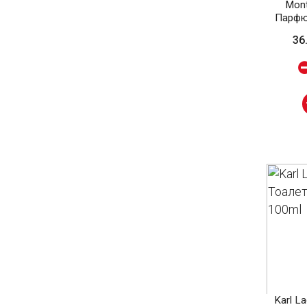
Mont
Парфю
36
Karl L