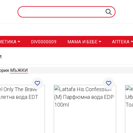
МЕТИКА
DIV0000009
МАМА И БЕБЕ
АПТЕКА
И
гория
МЪЖКИ