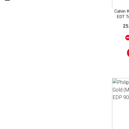
Diesel
Calvin 
Dior
EDT Т
Karl Lagerfeld
25
Lattafa
Montblanc
Mugler
Paco Rabanne
Philipp Plein