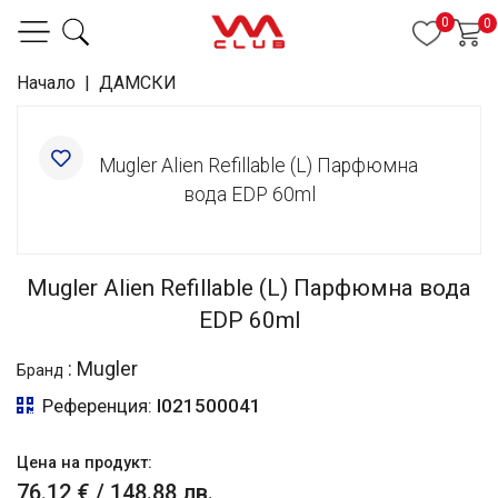
0
0
Начало
|
ДАМСКИ
Mugler Alien Refillable (L) Парфюмна вода
EDP 60ml
:
Mugler
Бранд
Референция:
I021500041
Цена на продукт:
76.12 €
/
148.88 лв.