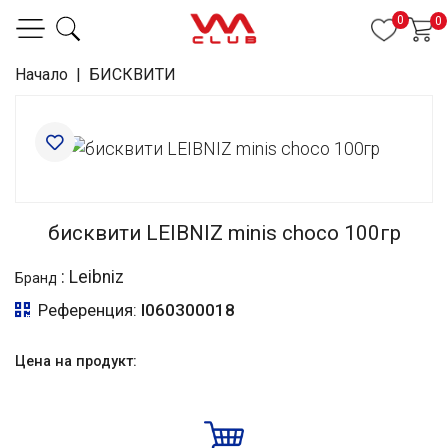
0
0
Начало
|
БИСКВИТИ
бисквити LEIBNIZ minis choco 100гр
:
Leibniz
Бранд
Референция:
I060300018
Цена на продукт: