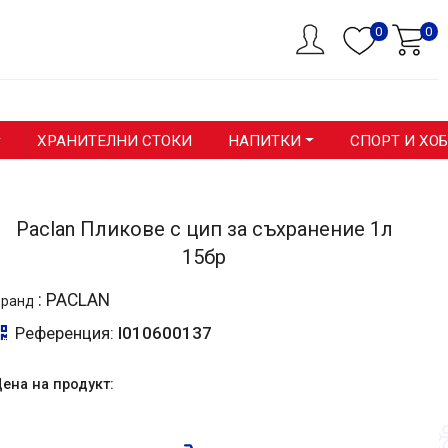
0
0
ХРАНИТЕЛНИ СТОКИ
НАПИТКИ
СПОРТ И ХО
Paclan Пликове с цип за съхранение 1л
15бр
:
PACLAN
Бранд
Референция:
I010600137
ена на продукт: