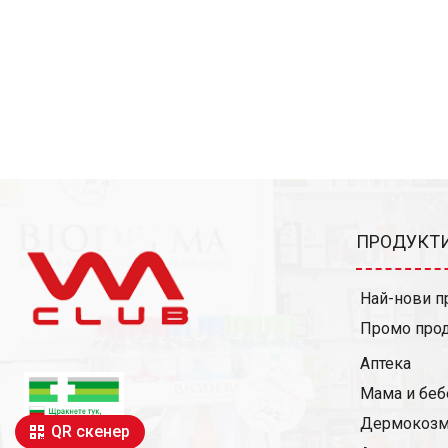
ПРОДУКТИ
Най-нови п
Промо про
Аптека
Мама и беб
Дермокозм
QR скенер