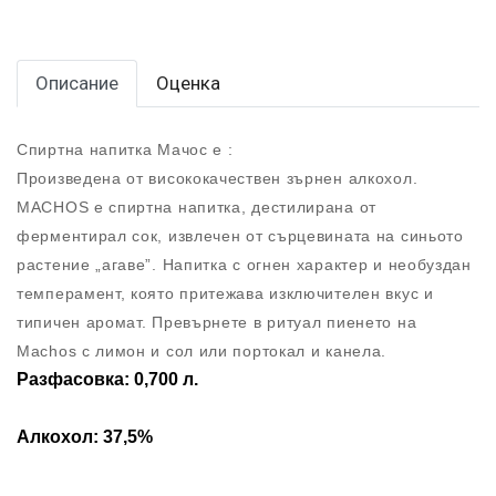
Описание
Оценка
Спиртна напитка Мачос e :
Произведена от висококачествен зърнен алкохол.
MACHOS е спиртна напитка, дестилирана от
ферментирал сок, извлечен от сърцевината на синьото
растение „агаве”. Напитка с огнен характер и необуздан
темперамент, която притежава изключителен вкус и
типичен аромат. Превърнете в ритуал пиенето на
Machos с лимон и сол или портокал и канела.
Разфасовка: 0,700 л.
Алкохол: 37,5
%