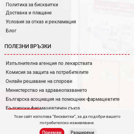
Политика за бисквитки
Доставка и плащане
Условия за отказ и рекламация
Блог
ПОЛЕЗНИ ВРЪЗКИ
Изпълнителна агенция по лекарствата
Комисия за защита на потребителите
Онлайн решаване на спорове
Министерство на здравеопазването
Българска асоциация на помощник-фармацевтите
Български фармацевтичен съюз
QR скенер
Този сайт използва "бисквитки", за да подобри вашето
Условия за издаване и ползване на карта за отстъпки
потребителско изживяване.
ОБАДИ СЕ
ОБАДИ СЕ
Приемам
Разширени